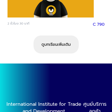
Community ด้วยการเปลี่ยนคาเฟ่เป็นจุดนัดพบ - โดย
คุณป๊อป ผู้ร่วมก่อตั้งร้าน RISE Coffee และคุณตี๋ เจ้าของ
ร้าน Rosetta Padleaw 6. สร้างทีมยังไงให้ธุรกิจเติบโตได้
ในระยะยาว - โดย คุณนิ่ม เจ้าของร้าน Dose Factory และ
2
ชั่วโมง
30
นาที
C
790
คุณจอม ผู้ร่วมก่อตั้งร้านบ้านนอกเข้ากรุง 7. SUPER
Manager : 10 Checklists Skill Set สร้างสุดยอดผู้ช่วย
เจ้าของร้าน - โดย คุณหนึ่ง SUPER Academy 8. 5
ดูบทเรียนเพิ่มเติม
Café Magic Number (ตัวเลขที่คนทำคาเฟ่ต้องรู้) - โดย
คุณต่อเพนกวิน 9. From Cafe to Retail Products จาก
ร้านกาแฟ สู่แบรนด์สินค้า : วิธีขยายธุรกิจให้ไปได้ไกลกว่า
หน้าร้าน - โดย คุณกอล์ฟ CEO The Summer House
Coffee Company 10. เปลี่ยนร้านคาเฟ่ธรรมดา ให้กลาย
เป็น Destination ของลูกค้า - โดย คุณอั๋น เจ้าของร้าน
ณิธาน Coffee's Tale และคุณสมาร์ท เจ้าของร้าน
Factory Coffee และคุณวิธ เจ้าของร้าน Little Tree
Cafe 11. From Recipe to SOP เปลี่ยนสูตรอาหารให้
กลายเป็นระบบ (แจก Template การสร้าง SOP ท้าย
International Institute for Trade
ศูนย์บริการ
Session) - โดย คุณต่าย ผู้ร่วมก่อตั้งเพจ เพื่อนแท้ร้าน
and Development
ลูกค้า