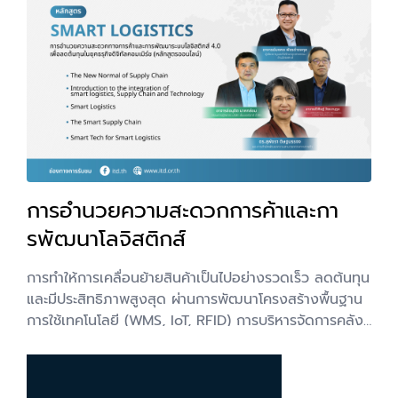
Café Magic Number (ตัวเลขที่คนทำคาเฟ่ต้องรู้) - โดย
คุณต่อเพนกวิน 9. From Cafe to Retail Products จาก
ร้านกาแฟ สู่แบรนด์สินค้า : วิธีขยายธุรกิจให้ไปได้ไกลกว่า
หน้าร้าน - โดย คุณกอล์ฟ CEO The Summer House
Coffee Company 10. เปลี่ยนร้านคาเฟ่ธรรมดา ให้กลาย
เป็น Destination ของลูกค้า - โดย คุณอั๋น เจ้าของร้าน
ณิธาน Coffee's Tale และคุณสมาร์ท เจ้าของร้าน
Factory Coffee และคุณวิธ เจ้าของร้าน Little Tree
Cafe 11. From Recipe to SOP เปลี่ยนสูตรอาหารให้
การอำนวยความสะดวกการค้าและกา
กลายเป็นระบบ (แจก Template การสร้าง SOP ท้าย
Session) - โดย คุณต่าย ผู้ร่วมก่อตั้งเพจ เพื่อนแท้ร้าน
รพัฒนาโลจิสติกส์
อาหาร 12. เจ๊งในกระดาษธุรกิจคาเฟ่ (แจก Template
ตรวจสุขภาพธุรกิจท้าย Session) - โดย คุณต่อเพนกวิน
การทำให้การเคลื่อนย้ายสินค้าเป็นไปอย่างรวดเร็ว ลดต้นทุน
13. ส่องโมเดลธุรกิจกาแฟในต่างแดน ผู้ประกอบการไทย
และมีประสิทธิภาพสูงสุด ผ่านการพัฒนาโครงสร้างพื้นฐาน
เรียนรู้อะไรได้บ้าง? - โดย คุณมุก Head Barista Axil
การใช้เทคโนโลยี (WMS, IoT, RFID) การบริหารจัดการคลัง
Coffee Roasters (Melbourne) 14. Brewing Loyalty
สินค้า และการปรับปรุงขั้นตอนศุลกากร เพื่อสนับสนุนการค้า
สูตรลับเปลี่ยนลูกค้าใหม่ให้เป็นลูกค้าประจำด้วย LINE - โดย
และเศรษฐกิจ โดยเฉพาะการเชื่อมโยงภูมิภาคอาเซียน ให้ไทย
คุณหมิง ผู้จัดการอาวุโสฝ่ายพัฒนาธุรกิจ SME, LINE
เป็นศูนย์กลางการค้า โดยมีหัวใจสำคัญคือการลดต้นทุนการ