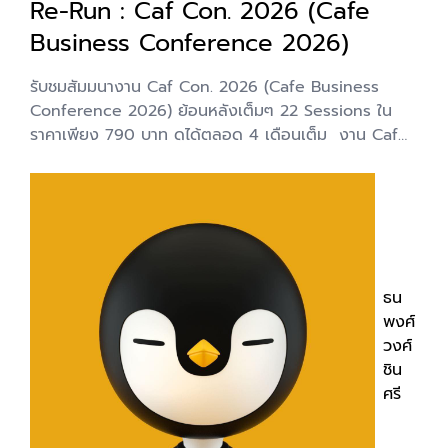
Re-Run : Caf Con. 2026 (Cafe
Business Conference 2026)
รับชมสัมมนางาน Caf Con. 2026 (Cafe Business
Conference 2026) ย้อนหลังเต็มๆ 22 Sessions ใน
ราคาเพียง 790 บาท ดูได้ตลอด 4 เดือนเต็ม งาน Caf
Con. 2026 สัมมนาธุรกิจร้านคาเฟ่แห่งแรกในประเทศไทยที่
รวมตัวจริงในวงการธุรกิจกาแฟ / คาเฟ่ ไว้บนเวทีเดียวกว่า
22 หัวข้อ พร้อมเนื้อหาที่ผู้ประกอบการร้านกาแฟ / คาเฟ่
ต้องไม่พลาดเพื่อยกระดับหรือสร้างธุรกิจ ไม่ว่าจะเป็น 1.
The Cafe Bible เริ่มธุรกิจคาเฟ่ยังไงให้รอดตั้งแต่ก้าวแรก
- โดย คุณตูนเจ้าของร้าน Bluetamp Cafe 2. 2026
ธน
Digital Marketing Trends for Cafe : ทำการตลาด
พงศ์
ออนไลน์ร้านคาเฟ่ยังไงในปี 2026 - โดย คุณแบงค์
วงศ์
Content Shifu 3. Kitchen with no Chef ขายอาหารใน
ชิน
ร้านคาเฟ่โดยไม่ต้องมีเชฟ - โดย คุณภูมิทร์ JAGOTA และ
ศรี
คุณตูน เจ้าของร้าน Bluetamp Cafe 4. The Real Story
of Branding แค่สวยยังไม่พอสร้างแบรนด์ - โดย คุณ
แสน CEO Super Supp. Agency 5. จับตลาด