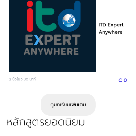
ประเทศไทย 15. พลิกวิธีคิดธุรกิจคาเฟ่จาก SME ให้คิดแบบ
ขนส่งและเก็บรักษา และเพิ่มความพึงพอใจให้ลูกค้าด้วยการ
Startup - โดย คุณแฮป ผู้ร่วมก่อตั้ง Jiancha และคุณ
ส่งมอบที่ทันเวลา
แจ็ค Cafe Amazon ผู้จัดการฝ่ายธุรกิจคาเฟ่อเมซอนต่าง
ประเทศ บริษัท ปตท. น้ำมันและการค้าปลีก จำกัด (มหาชน)
ITD
Expert
16. มีงบแค่หลักแสน ยังเปิดร้านกาแฟได้มั้ยในยุคนี้? - โดย
Anywhere
คุณชาลี เจ้าของร้าน Findgood Coffee และคุณกอล์ฟ
เจ้าของร้าน Wake up Coffee วัดไร่ขิง 17. Cafe
Operation : วางระบบหลังบ้านร้านคาเฟ่ให้ได้กำไรสูงสุด -
โดย คุณโอม CEO Worldwide Coffee 18. รสชาติที่นิ่ง
คือกำไรที่ยั่งยืน: Managing Menu and Cost Control
สำหรับเจ้าของร้านกาแฟยุคใหม่ Sponsor by Molle -
2
ชั่วโมง
30
นาที
C
0
โดย คุณตูน เจ้าของร้าน Bluetamp Cafe และคุณต่อ
เพนกวิน 19. เปลี่ยนคนทำคาเฟ่ ให้เข้าใจตัวเลข ภายใน 40
นาที (แจก Template ท้าย Session) - โดย ครูหลิน
เจ้าของเพจ Money Vision 20. Is Specialty Alive?
ดูบทเรียนเพิ่มเติม
เมื่อความพิเศษกลายเป็นเรื่องปกติ จะทำยังไงให้แตกต่าง?
หลักสูตรยอดนิยม
- โดย คุณหมู เจ้าของร้าน Bottomless และคุณอ๋า
ประธานกรรมการ Bluekoff 21. More Than Coffee เมื่อ
ร้านกาแฟไม่ได้มีแต่เครื่องดื่มอีกต่อไป - โดย คุณอนันต์