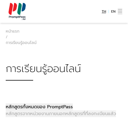
TH
|
EN
การสร้าง Branding for Food
หน้าแรก
Business
/
คอร์ส การสร้าง Branding for Food
การเรียนรู้ออนไลน์
Business โดยคุณแสน พรชัย แสนชัยชนะ CEO
บริษัท Super Supp. Agency ผู้เชี่ยวชาญด้าน
การสร้างแบรนด์ในธุรกิจอาหาร รายละเอียด เจาะ
การเรียนรู้ออนไลน์
ลึกกลยุทธ์การสร้างแบรนด์สำหรับธุรกิจอาหาร
(Food Business) ในยุคที่แค่คำว่า "อร่อย" ไม่
เพียงพออีกต่อไป คอร์สนี้จะสอนวิธีสร้างมูลค่า
ธน
เพิ่มให้สินค้า พร้อมเทคนิคการมัดใจลูกค้าด้วยการ
พงศ์
ขายประสบการณ์ เรื่องราว และตัวตนของแบรนด์
C
วงศ์
เพื่อยกระดับธุรกิจของคุณให้โดดเด่น เข้าไปตอบ
0
หลักสูตรทั้งหมดของ PromptPass
ชิน
สนองความคาดหวังทางความรู้สึกของผู้บริโภค
หลักสูตรจากหน่วยงานภายนอก
หลักสูตรที่ที่ลงทะเบียนแล้ว
ศรี
และกลายเป็นแบรนด์ที่ไม่มีใครสามารถมาทดแทน
ได้ ซึ่งสามารถนำความรู้จากคอร์สนี้ไปประยุกต์