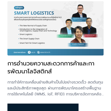
Vice President of Food and Beverage Services
Group (กาแฟพันธุ์ไทย) และคุณจุ๊บ ผู้จัดการทั่วไป The
Coffee Club 22. The Growth Framework : ถอด
แนวคิดการขยายธุรกิจ 100 ล้าน - โดย คุณพร
Managing Director Uno Coffee และคุณฟาน
Director of BEANS Coffee Roaster
การอำนวยความสะดวกการค้าและกา
รพัฒนาโลจิสติกส์
การทำให้การเคลื่อนย้ายสินค้าเป็นไปอย่างรวดเร็ว ลดต้นทุน
และมีประสิทธิภาพสูงสุด ผ่านการพัฒนาโครงสร้างพื้นฐาน
การใช้เทคโนโลยี (WMS, IoT, RFID) การบริหารจัดการคลัง
สินค้า และการปรับปรุงขั้นตอนศุลกากร เพื่อสนับสนุนการค้า
และเศรษฐกิจ โดยเฉพาะการเชื่อมโยงภูมิภาคอาเซียน ให้ไทย