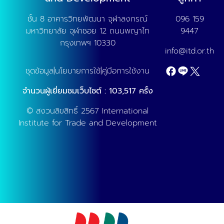
อาหาร 12. เจ๊งในกระดาษธุรกิจคาเฟ่ (แจก Template
ตรวจสุขภาพธุรกิจท้าย Session) - โดย คุณต่อเพนกวิน
ชั้น 8 อาคารวิทยพัฒนา จุฬาลงกรณ์
096 159
13. ส่องโมเดลธุรกิจกาแฟในต่างแดน ผู้ประกอบการไทย
มหาวิทยาลัย จุฬาซอย 12 ถนนพญาไท
9447
เรียนรู้อะไรได้บ้าง? - โดย คุณมุก Head Barista Axil
กรุงเทพฯ 10330
info@itd.or.th
Coffee Roasters (Melbourne) 14. Brewing Loyalty
สูตรลับเปลี่ยนลูกค้าใหม่ให้เป็นลูกค้าประจำด้วย LINE - โดย
ชุดข้อมูล
|
นโยบายการใช้
|
คู่มือการใช้งาน
คุณหมิง ผู้จัดการอาวุโสฝ่ายพัฒนาธุรกิจ SME, LINE
ประเทศไทย 15. พลิกวิธีคิดธุรกิจคาเฟ่จาก SME ให้คิดแบบ
จำนวนผู้เยี่ยมชมเว็บไซต์
:
103,517
ครั้ง
Startup - โดย คุณแฮป ผู้ร่วมก่อตั้ง Jiancha และคุณ
© สงวนลิขสิทธิ์ 2567 International
แจ็ค Cafe Amazon ผู้จัดการฝ่ายธุรกิจคาเฟ่อเมซอนต่าง
Institute for Trade and Development
ประเทศ บริษัท ปตท. น้ำมันและการค้าปลีก จำกัด (มหาชน)
16. มีงบแค่หลักแสน ยังเปิดร้านกาแฟได้มั้ยในยุคนี้? - โดย
คุณชาลี เจ้าของร้าน Findgood Coffee และคุณกอล์ฟ
เจ้าของร้าน Wake up Coffee วัดไร่ขิง 17. Cafe
Operation : วางระบบหลังบ้านร้านคาเฟ่ให้ได้กำไรสูงสุด -
โดย คุณโอม CEO Worldwide Coffee 18. รสชาติที่นิ่ง
คือกำไรที่ยั่งยืน: Managing Menu and Cost Control
สำหรับเจ้าของร้านกาแฟยุคใหม่ Sponsor by Molle -
โดย คุณตูน เจ้าของร้าน Bluetamp Cafe และคุณต่อ