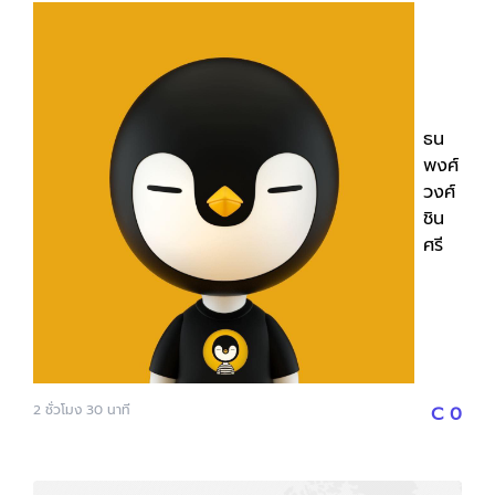
รวมตัวจริงในวงการธุรกิจกาแฟ / คาเฟ่ ไว้บนเวทีเดียวกว่า
22 หัวข้อ พร้อมเนื้อหาที่ผู้ประกอบการร้านกาแฟ / คาเฟ่
ต้องไม่พลาดเพื่อยกระดับหรือสร้างธุรกิจ ไม่ว่าจะเป็น 1.
The Cafe Bible เริ่มธุรกิจคาเฟ่ยังไงให้รอดตั้งแต่ก้าวแรก
- โดย คุณตูนเจ้าของร้าน Bluetamp Cafe 2. 2026
ธน
Digital Marketing Trends for Cafe : ทำการตลาด
พงศ์
ออนไลน์ร้านคาเฟ่ยังไงในปี 2026 - โดย คุณแบงค์
วงศ์
Content Shifu 3. Kitchen with no Chef ขายอาหารใน
ชิน
ร้านคาเฟ่โดยไม่ต้องมีเชฟ - โดย คุณภูมิทร์ JAGOTA และ
ศรี
คุณตูน เจ้าของร้าน Bluetamp Cafe 4. The Real Story
of Branding แค่สวยยังไม่พอสร้างแบรนด์ - โดย คุณ
แสน CEO Super Supp. Agency 5. จับตลาด
Community ด้วยการเปลี่ยนคาเฟ่เป็นจุดนัดพบ - โดย
คุณป๊อป ผู้ร่วมก่อตั้งร้าน RISE Coffee และคุณตี๋ เจ้าของ
ร้าน Rosetta Padleaw 6. สร้างทีมยังไงให้ธุรกิจเติบโตได้
ในระยะยาว - โดย คุณนิ่ม เจ้าของร้าน Dose Factory และ
2
ชั่วโมง
30
นาที
C
0
คุณจอม ผู้ร่วมก่อตั้งร้านบ้านนอกเข้ากรุง 7. SUPER
Manager : 10 Checklists Skill Set สร้างสุดยอดผู้ช่วย
เจ้าของร้าน - โดย คุณหนึ่ง SUPER Academy 8. 5